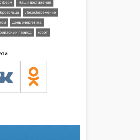
 с ферм
Наши достижения
обровольца
Лесосбережение
вном
День энергетика
оопасный период
корот
ети