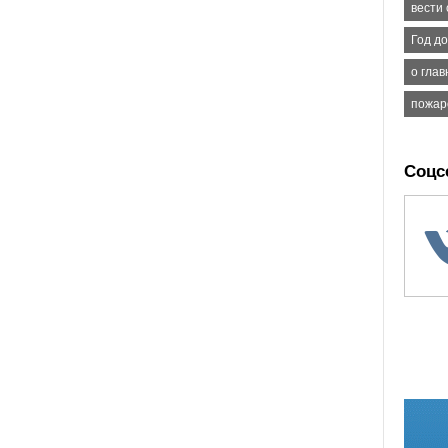
вести
Год д
о гла
пожар
Соцс