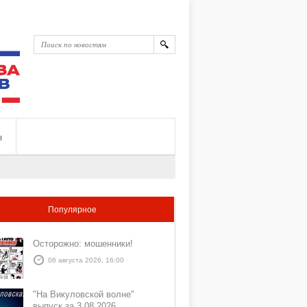
ы
Популярное
Осторожно: мошенники!
06 августа 2026, 16:00
"На Викуловской волне"
выпуск за 3 08 2026