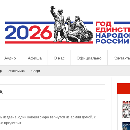
Аудио
Афиша
О нас
Официально
Контакт
р
Экономика
Спорт
А
ось издавна, одни юноши скоро вернутся из армии домой, с
ко предстоит.