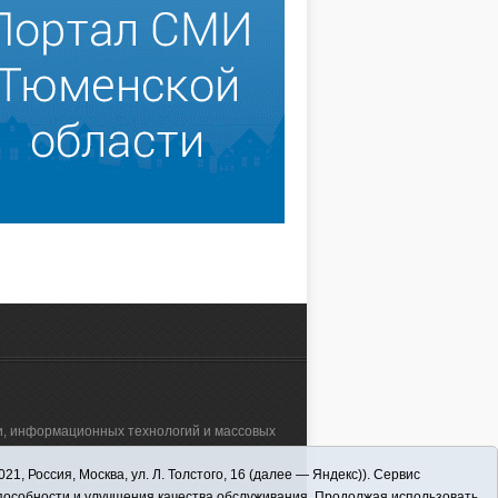
зи, информационных технологий и массовых
 Россия, Москва, ул. Л. Толстого, 16 (далее — Яндекс)). Сервис
а"" (627570, Тюменская обл., Викуловский
способности и улучшения качества обслуживания. Продолжая использовать