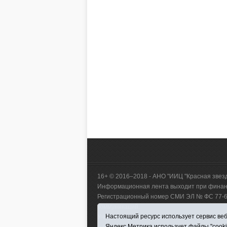
16+ © 2016–2018 - АНО "ИИЦ "Красная звез
Информационная лента выходит при финанс
Регистрационный номер СМИ ЭЛ № ФС 77-660
коммуникаций.
Настоящий ресурс использует сервис веб-
Учредитель (соучредители) Автономная нек
Яндекс.Метрика использует файлы "cook