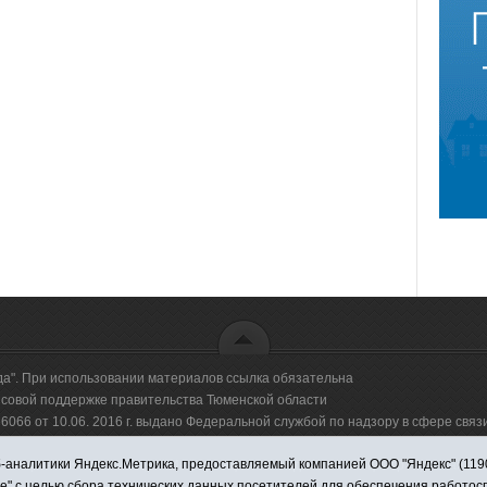
да". При использовании материалов ссылка обязательна
овой поддержке правительства Тюменской области
66 от 10.06. 2016 г. выдано Федеральной службой по надзору в сфере свя
аналитики Яндекс.Метрика, предоставляемый компанией ООО "Яндекс" (119021,
оммерческая организация "Информационно-издательский центр "Красная звезд
ie" с целью сбора технических данных посетителей для обеспечения работо