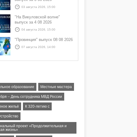
03 августа 2026, 15:00
"На Викуловской волне"
выпуск за 4 08 2026
04 августа 2026, 15:00
"Провинция" выпуск 08 08 2026
07 августа 2026, 14:00
льное образование
Местные мастера
ября – День сотрудника МВД России
пное жильё
К 320-летию с
устройство
нальный проект «Продолжительная и
ная жизнь»