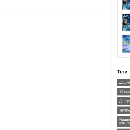
Теги
Дошко
10 но
Досту
Трудо
Нацио
актив