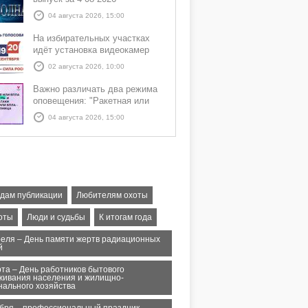
04 августа 2026, 15:00
На избирательных участках
идёт установка видеокамер
02 августа 2026, 10:00
Важно различать два режима
оповещения: "Ракетная или
БПЛА опасность" и "Угроза
04 августа 2026, 15:00
атаки ракеты или БПЛА"
едам публикации
Любителям охоты
оты
Люди и судьбы
К итогам года
реля – День памяти жертв радиационных
й
рта – День работников бытового
живания населения и жилищно-
нального хозяйства