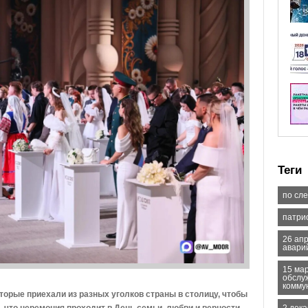
Теги
по сл
патри
26 ап
авари
15 ма
обслу
комму
орые приехали из разных уголков страны в столицу, чтобы