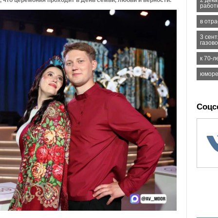
2 дек
 что церемония проходит в День семьи, любви и верности.
работ
в отр
3 сен
газов
к 70-
юморе
Соцс