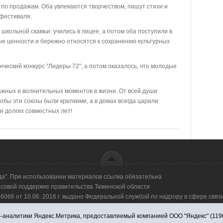
по продажам. Оба увлекаются творчеством, пишут стихи и
 фестиваля.
школьной скамьи: учились в лицее, а потом оба поступили в
ые ценности и бережно относятся к сохранению культурных
нческий конкурс "Лидеры 72", а потом оказалось, что молодые
ажных и волнительных моментов в жизни. От всей души
бы эти союзы были крепкими, а в домах всегда царили
и долгих совместных лет!
да". При использовании материалов ссылка обязательна
овой поддержке правительства Тюменской области
66 от 10.06. 2016 г. выдано Федеральной службой по надзору в сфере свя
аналитики Яндекс.Метрика, предоставляемый компанией ООО "Яндекс" (119021,
оммерческая организация "Информационно-издательский центр "Красная звезд