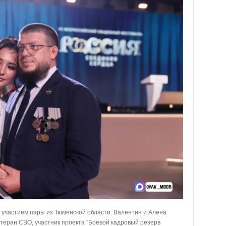
 участием пары из Тюменской области. Валентин и Алёна
теран СВО, участник проекта "Боевой кадровый резерв