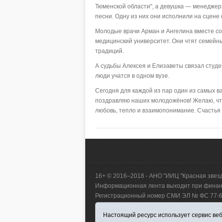
Тюменской области", а девушка — менеджер 
песни. Одну из них они исполнили на сцене
Молодые врачи Арман и Ангелина вместе со 
медицинский университет. Они чтят семейн
традиций.
А судьбы Алексея и Елизаветы связал студе
люди учатся в одном вузе.
Сегодня для каждой из пар один из самых в
поздравляю наших молодожёнов! Желаю, что
любовь, тепло и взаимопонимание. Счастья 
16+ © 2016–2018 - АНО "ИИЦ "Красная звез
Информационная лента выходит при финанс
Регистрационный номер СМИ ЭЛ № ФС 77-660
коммуникаций.
Настоящий ресурс использует сервис веб-
Учредитель (соучредители) Автономная нек