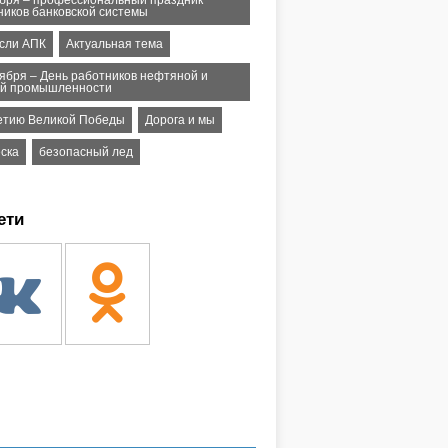
абря – профессиональный праздник
ников банковской системы
асли АПК
Актуальная тема
тября – День работников нефтяной и
ой промышленности
летию Великой Победы
Дорога и мы
ска
безопасный лед
ети