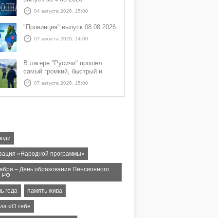
04 августа 2026, 15:00
"Провинция" выпуск 08 08 2026
07 августа 2026, 14:00
В лагере "Русичи" прошёл
самый громкий, быстрый и
азартный час дня — Спортчас
07 августа 2026, 15:00
люди
зация «Народной программы»
кабря – День образования Пенсионного
 РФ
ь года
память жива
кла «О тебе