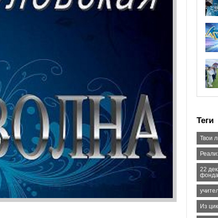
Теги
Твои 
Реали
22 де
фонда
учител
Из ци