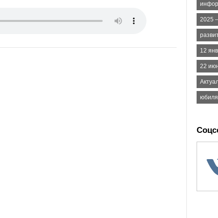
инфор
2025 –
разви
12 ян
22 июн
Актуа
юбил
Соцс