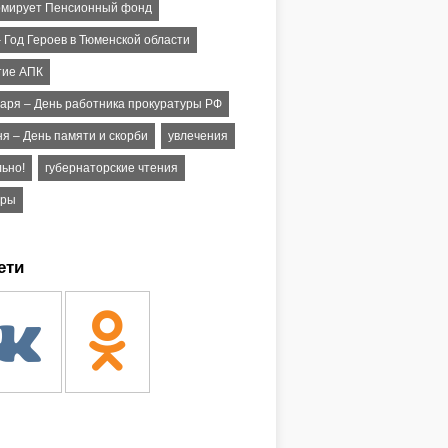
мирует Пенсионный фонд
 Год Героев в Тюменской области
тие АПК
варя – День работника прокуратуры РФ
я – День памяти и скорби
увлечения
льно!
губернаторские чтения
яры
ети