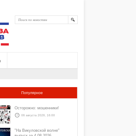
ы
Популярное
Осторожно: мошенники!
06 августа 2026, 16:00
"На Викуловской волне"
выпуск за 4 08 2026