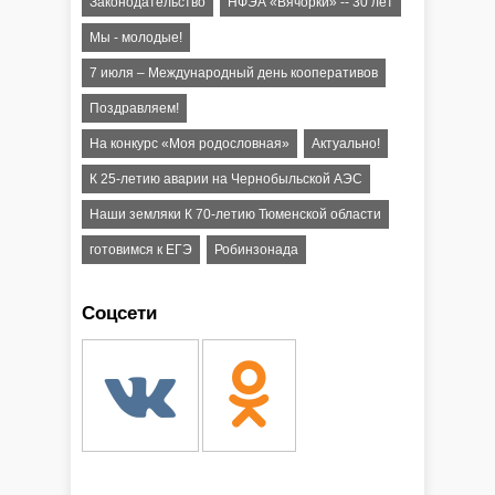
Законодательство
НФЭА «Вячорки» -- 30 лет
Мы - молодые!
7 июля – Международный день кооперативов
Поздравляем!
На конкурс «Моя родословная»
Актуально!
К 25-летию аварии на Чернобыльской АЭС
Наши земляки К 70-летию Тюменской области
готовимся к ЕГЭ
Робинзонада
Соцсети