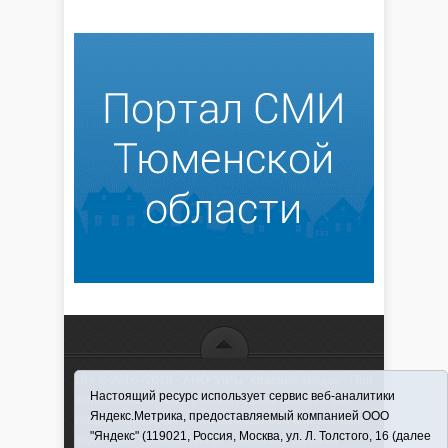
16+ © 2016–2018 - АНО "ИИЦ "Красная звезда". При
Настоящий ресурс использует сервис веб-аналитики
использовании материалов ссылка обязательна
Яндекс.Метрика, предоставляемый компанией ООО
Информационная лента выходит при финансовой
"Яндекс" (119021, Россия, Москва, ул. Л. Толстого, 16 (далее
поддержке правительства Тюменской области