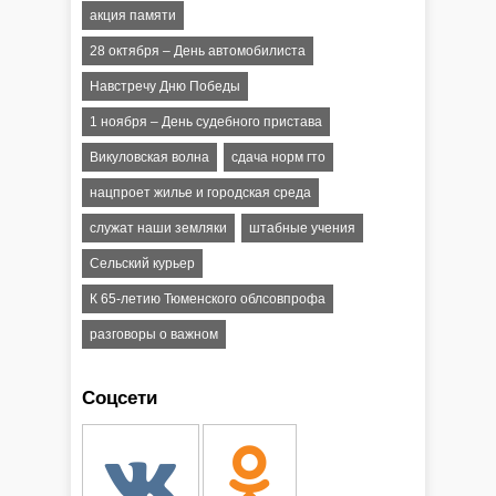
акция памяти
28 октября – День автомобилиста
Навстречу Дню Победы
1 ноября – День судебного пристава
Викуловская волна
сдача норм гто
нацпроет жилье и городская среда
служат наши земляки
штабные учения
Сельский курьер
К 65-летию Тюменского облсовпрофа
разговоры о важном
Соцсети