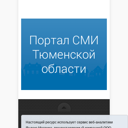
16+ © 2016–2018 - АНО "ИИЦ "Красная звезда". При
Настоящий ресурс использует сервис веб-аналитики
использовании материалов ссылка обязательна