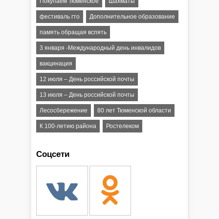
Покупаем Тюменское
Шахматы
фестиваль гто
Дополнительное образование
память обращая вспять
3 января -Международный день инвалидов
вакцинация
12 июля – День российской почты
13 июля – День российской почты
Лесосбережение
80 лет Тюменской области
К 100-летию района
Ростелеком
Соцсети