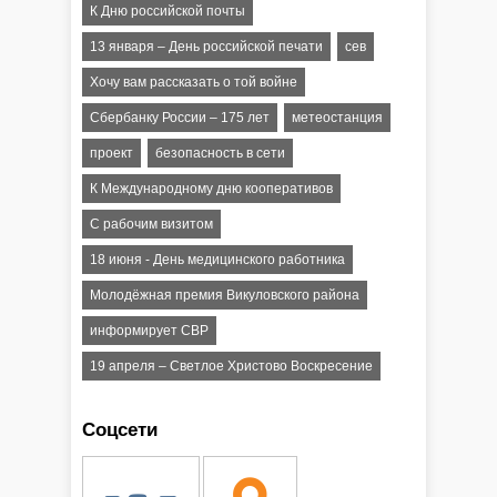
К Дню российской почты
13 января – День российской печати
сев
Хочу вам рассказать о той войне
Сбербанку России – 175 лет
метеостанция
проект
безопасность в сети
К Международному дню кооперативов
C рабочим визитом
18 июня - День медицинского работника
Молодёжная премия Викуловского района
информирует СВР
19 апреля – Светлое Христово Воскресение
Соцсети