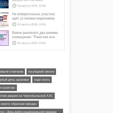
04 августа 2026, 15:00
На избирательных участках
идёт установка видеокамер
02 августа 2026, 10:00
Важно различать два режима
оповещения: "Ракетная или
БПЛА опасность" и "Угроза
04 августа 2026, 15:00
атаки ракеты или БПЛА"
ивали-отвечаем
последний звонок
рный день здоровья
надо знать
устройство
летию аварии на Чернобыльской АЭС
 газете «Красная звезда»
рта – День войск национальной гвардии