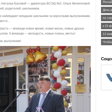
Росси
га, Натальи Басовой — директора ВСОШ №2, Ольги Филипповой
ей, родителей, школьников.
День 
о наблюдают младшие школьники за взрослыми выпускниками,
по сл
 место…
к 23 
грусть — впереди новое время, новая жизнь, новые друзья.
рошлом. А впереди — молодость, новые планы, мечты!
12 ян
м, выпускники!
Чтобы
Соцс