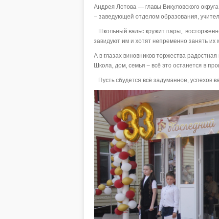
Андрея Лотова — главы Викуловского окру
– заведующей отделом образования, учител
Школьный вальс кружит пары, восторженн
завидуют им и хотят непременно занять их
А в глазах виновников торжества радостная 
Школа, дом, семья – всё это останется в п
Пусть сбудется всё задуманное, успехов ва