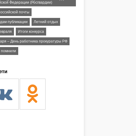
йской Федерации (Росгвардии)
российской почты
едам публикации
Летний отдых
февраля
Итоги конкурса
варя – День работника прокуратуры РФ
 помнили
ети