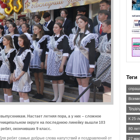
Теги
спраш
Всеми
Трудо
ыпускникам. Настает летняя пора, а у них – сложное
К 25-
муниципальном округе на последнюю линейку вышли 103
ребят, окончивших 9 класс.
80 лет
ля ребят самые добрые слова напутствий и поздравлений от
27 ма