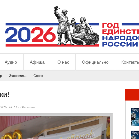
Аудио
Афиша
О нас
Официально
Контакт
р
Экономика
Спорт
ки!
2026, 14:51
-
Общество