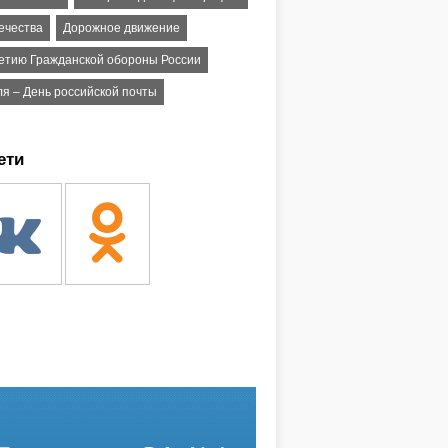
ечества
Дорожное движение
летию Гражданской обороны России
ля – День российской почты
ети