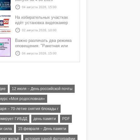
04 августа 2026, 15:00
На избирательных участках
идёт установка видеокамер
02 августа 2026, 10:00
Важно различать два режима
оповещения: "Ракетная или
БПЛА опасность" и "Угроза
04 августа 2026, 15:00
атаки ракеты или БПЛА"
дие
12 июля – День российской почты
нкурс «Моя родословная»
аря – 70-летие снятия блокады г
мирует ГИБДД
день памяти
PDF
ми сила
15 февраля – День памяти
оект жильё
история одной фотографии