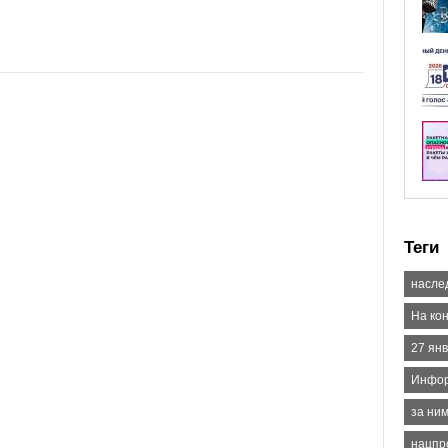
Теги
насле
На ко
27 янв
Инфор
за ни
нацпр