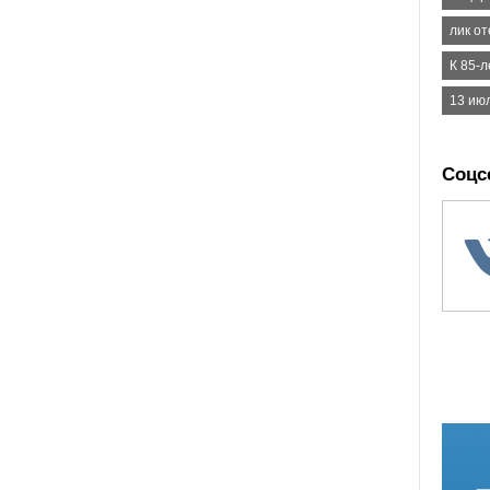
лик от
К 85-
13 ию
Соцс