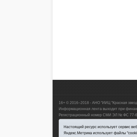
16+ © 2016–2018 - АНО "ИИЦ "Красная звез
Информационная лента выходит при финанс
Регистрационный номер СМИ ЭЛ № ФС 77-660
коммуникаций.
Настоящий ресурс использует сервис веб-
Учредитель (соучредители) Автономная нек
Яндекс.Метрика использует файлы "cook
р-н, с. Викулово, ул. Ленина, д. 5).