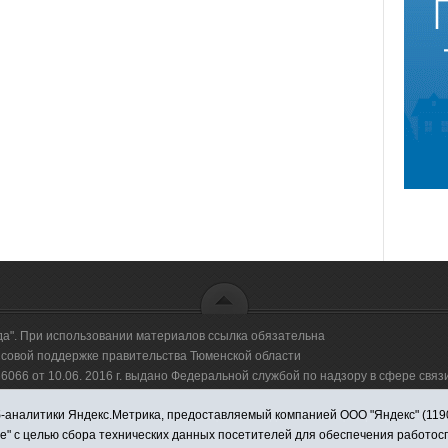
да". При использовании материалов ссылка обязательна
овой поддержке правительства Тюменской области
66 от 10.06. 2016 г. выдано Федеральной службой по надзору в сфере свя
аналитики Яндекс.Метрика, предоставляемый компанией ООО "Яндекс" (119021,
оммерческая организация "Информационно-издательский центр "Красная звезд
ie" с целью сбора технических данных посетителей для обеспечения работо