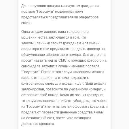
Для получения доступа к аккаунтам граждан на
портале "Госуслуги" мошенники могут
представляться представителями операторов
связи.
Одна из схем данного вида телефонного
мошенничества заключается в том, что
злоумышленники звонят гражданам и от имени
оператора связи предлагают продлить договор на
обслуживание абонентского номера. Для этого они
просят назвать код из СМС, с помощью которого на
самом деле заходят в личный кабинет портала
"Госуслуги". После этого злоумышленники меняют
пароль от профиля, а в поле подсказки к
контрольному слову для входа пишут: "Ваш аккаунт
заблокирован, позвоните по указанному номеру", и
оставляют свой номер. Когда им звонят граждане,
то злоумышленники начинают убеждать, что через
их "Госуслуги" кто-то пытается оформить кредиты, и
предлагают перевести денежные средства якобы
на безопасный счет, после чего похищают
денежные средства.