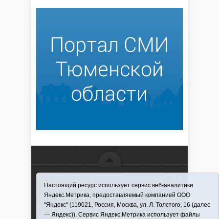
16+ © 2016–2018 - АНО "ИИЦ "Красная звезда". При
Настоящий ресурс использует сервис веб-аналитики
использовании материалов ссылка обязательна
Яндекс.Метрика, предоставляемый компанией ООО
Информационная лента выходит при финансовой
"Яндекс" (119021, Россия, Москва, ул. Л. Толстого, 16 (далее
поддержке правительства Тюменской области
— Яндекс)). Сервис Яндекс.Метрика использует файлы
Регистрационный номер СМИ ЭЛ № ФС 77-66066