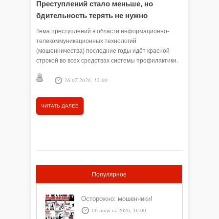
Преступлений стало меньше, но
Злоум
бдительность терять не нужно
обмана
Тема преступлений в области информационно-
Мошенник
телекоммуникационных технологий
стиль об
(мошенничества) последние годы идёт красной
- расска
строкой во всех средствах системы профилактики.
правител
Не перестаём порой удивляться, как люди
26.07.2026, 12:00
становятся обманутыми и легко расстаются со
своими сбережениями. Чаще всего ими движет
доверчивость. Сегодня наша беседа с начальником
ЧИТАТЬ ДАЛЕЕ
ЧИТАТЬ
ОП № 2 (дислокация с. Викулово) МО МВД России
«Ишимский» Алексеем СЕРДЮКОВЫМ. Какая
обстановка с мошенничеством сложилась за
первую половину 2026 года на территории
Викуловского округа?
Популярное
Осторожно: мошенники!
06 августа 2026, 16:00