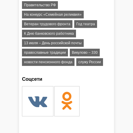
Правительство РФ
На конкурс «Семейная реликвия»
Ветеран трудового фронта
Год театра
К Дню банковского работника
13 июля – День российской почты
православные традиции
Викулово – 330
новости пенсионного фонда
служу России
Соцсети