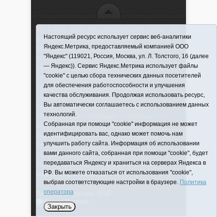
16+ © 2016–2018 - АНО "ИИЦ "Красная звезда". При
Настоящий ресурс использует сервис веб-аналитики
использовании материалов ссылка обязательна
Яндекс.Метрика, предоставляемый компанией ООО
Информационная лента выходит при финансовой
"Яндекс" (119021, Россия, Москва, ул. Л. Толстого, 16 (далее
поддержке правительства Тюменской области
— Яндекс)). Сервис Яндекс.Метрика использует файлы
Регистрационный номер СМИ ЭЛ № ФС 77-66066
"cookie" с целью сбора технических данных посетителей
от 10.06. 2016 г. выдано Федеральной службой по
для обеспечения работоспособности и улучшения
надзору в сфере связи, информационных
качества обслуживания. Продолжая использовать ресурс,
технологий и массовых коммуникаций.
Вы автоматически соглашаетесь с использованием данных
Учредитель (соучредители) Автономная
технологий.
некоммерческая организация "Информационно-
Собранная при помощи "cookie" информация не может
издательский центр "Красная звезда"" (627570,
идентифицировать вас, однако может помочь нам
Тюменская обл., Викуловский р-н, с. Викулово, ул.
улучшить работу сайта. Информация об использовании
Ленина, д. 5).
вами данного сайта, собранная при помощи "cookie", будет
Главный редактор Антюхова Светлана
передаваться Яндексу и храниться на серверах Яндекса в
Владимировна. Адрес электронной почты:
РФ. Вы можете отказаться от использования "cookie",
krasnay_zvezda@obl72.ru
Телефон: 2-42-32; 2-41-
выбрав соответствующие настройки в браузере.
Политика
36.
оператора
Политика оператора
|
RSS
Закрыть