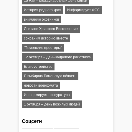
15 мая – Международный день семьи
История родного края
Информирует ФСС
вниманию охотников
Светлое Христово Воскресение
сохраним историю вместе
"Тюменские просторы"
12 октября – День кадрового работника
Благоустройство
Я выбираю Тюменскую область
новости военкомата
Информирует прокуратура
1 октября – день пожилых людей
Соцсети