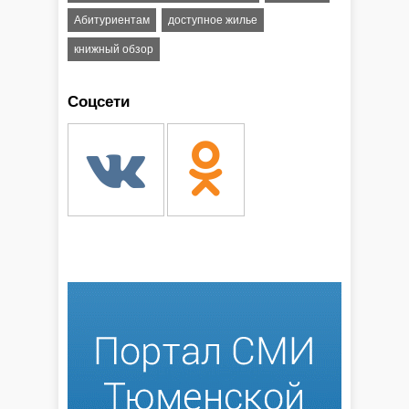
Абитуриентам
доступное жилье
книжный обзор
Соцсети