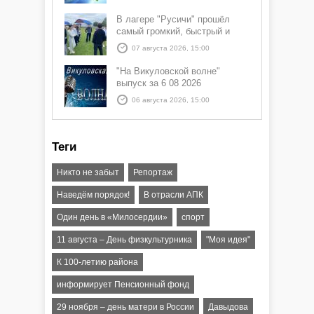
В лагере "Русичи" прошёл
самый громкий, быстрый и
азартный час дня — Спортчас
07 августа 2026, 15:00
"На Викуловской волне"
выпуск за 6 08 2026
06 августа 2026, 15:00
Теги
Никто не забыт
Репортаж
Наведём порядок!
В отрасли АПК
Один день в «Милосердии»
спорт
11 августа – День физкультурника
"Моя идея"
К 100-летию района
информирует Пенсионный фонд
29 ноября – день матери в России
Давыдова