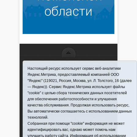
16+ © 2016–2018 - АНО "ИИЦ "Красная звезда". При
Настоящий ресурс использует сервис веб-аналитики
использовании материалов ссылка обязательна
Яндекс.Метрика, предоставляемый компанией ООО
Информационная лента выходит при финансовой
"Яндекс" (119021, Россия, Москва, ул. Л. Толстого, 16 (далее
поддержке правительства Тюменской области
— Яндекс)). Сервис Яндекс.Метрика использует файлы
Регистрационный номер СМИ ЭЛ № ФС 77-66066
"cookie" с целью сбора технических данных посетителей
от 10.06. 2016 г. выдано Федеральной службой по
для обеспечения работоспособности и улучшения
надзору в сфере связи, информационных
качества обслуживания. Продолжая использовать ресурс,
технологий и массовых коммуникаций.
Вы автоматически соглашаетесь с использованием данных
Учредитель (соучредители) Автономная
технологий.
некоммерческая организация "Информационно-
Собранная при помощи "cookie" информация не может
издательский центр "Красная звезда"" (627570,
идентифицировать вас, однако может помочь нам
Тюменская обл., Викуловский р-н, с. Викулово, ул.
улучшить работу сайта. Информация об использовании