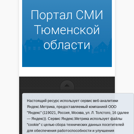
16+ © 2016–2018 - АНО "ИИЦ "Красная звезда". При
Настоящий ресурс использует сервис веб-аналитики
использовании материалов ссылка обязательна
Яндекс.Метрика, предоставляемый компанией ООО
Информационная лента выходит при финансовой
"Яндекс" (119021, Россия, Москва, ул. Л. Толстого, 16 (далее
поддержке правительства Тюменской области
— Яндекс)). Сервис Яндекс.Метрика использует файлы
Регистрационный номер СМИ ЭЛ № ФС 77-66066
"cookie" с целью сбора технических данных посетителей
от 10.06. 2016 г. выдано Федеральной службой по
для обеспечения работоспособности и улучшения
надзору в сфере связи, информационных