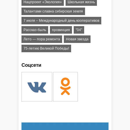
Нацпроект «Экология»
Школьная жизнь
Талантами славна сибирская земля
7 июля – Международный день кооперативов
Рассказ-быль
провинция
"04"
Лето — пора ремонта
Новая звезда
75-летию Великой Победы!
Соцсети