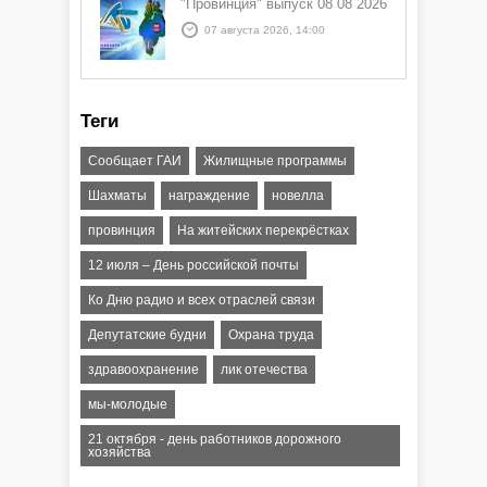
"Провинция" выпуск 08 08 2026
07 августа 2026, 14:00
Теги
Сообщает ГАИ
Жилищные программы
Шахматы
награждение
новелла
провинция
На житейских перекрёстках
12 июля – День российской почты
Ко Дню радио и всех отраслей связи
Депутатские будни
Охрана труда
здравоохранение
лик отечества
мы-молодые
21 октября - день работников дорожного
хозяйства