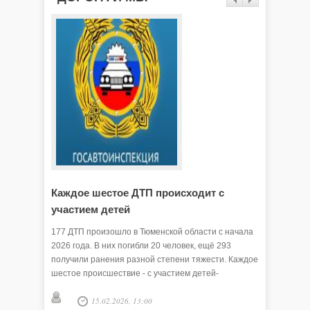
Каждое шестое ДТП происходит с
Будьте
участием детей
23 январ
камеры ф
177 ДТП произошло в Тюменской области с начала
движения
2026 года. В них погибли 20 человек, ещё 293
опасных у
получили ранения разной степени тяжести. Каждое
шестое происшествие - с участием детей-
пассажиров, сообщает региональная
15.02.2026, 13:00
Госавтоинспекция.