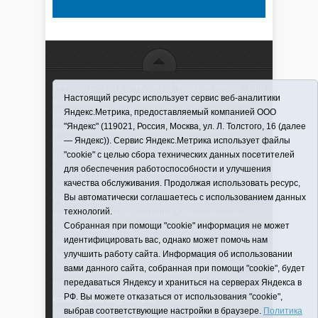
16+ © 2016–2018 - АНО "ИИЦ "Красная звезда". При
Настоящий ресурс использует сервис веб-аналитики
использовании материалов ссылка обязательна
Яндекс.Метрика, предоставляемый компанией ООО
Информационная лента выходит при финансовой
"Яндекс" (119021, Россия, Москва, ул. Л. Толстого, 16 (далее
поддержке правительства Тюменской области
— Яндекс)). Сервис Яндекс.Метрика использует файлы
Регистрационный номер СМИ ЭЛ № ФС 77-66066
"cookie" с целью сбора технических данных посетителей
от 10.06. 2016 г. выдано Федеральной службой по
для обеспечения работоспособности и улучшения
надзору в сфере связи, информационных
качества обслуживания. Продолжая использовать ресурс,
технологий и массовых коммуникаций.
Вы автоматически соглашаетесь с использованием данных
Учредитель (соучредители) Автономная
технологий.
некоммерческая организация "Информационно-
Собранная при помощи "cookie" информация не может
издательский центр "Красная звезда"" (627570,
идентифицировать вас, однако может помочь нам
Тюменская обл., Викуловский р-н, с. Викулово, ул.
улучшить работу сайта. Информация об использовании
Ленина, д. 5).
вами данного сайта, собранная при помощи "cookie", будет
Главный редактор Антюхова Светлана
передаваться Яндексу и храниться на серверах Яндекса в
Владимировна. Адрес электронной почты:
РФ. Вы можете отказаться от использования "cookie",
krasnay_zvezda@obl72.ru
Телефон: 2-42-32; 2-41-
выбрав соответствующие настройки в браузере.
Политика
36.