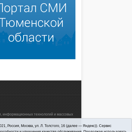
зи, информационных технологий и массовых
 Россия, Москва, ул. Л. Толстого, 16 (далее — Яндекс)). Сервис
а"" (627570, Тюменская обл., Викуловский
способности и улучшения качества обслуживания. Продолжая использовать