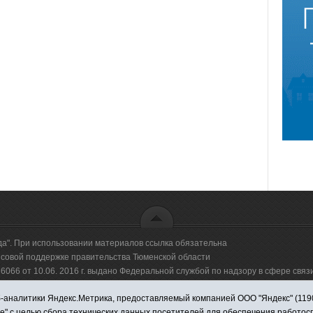
да". При использовании материалов ссылка обязательна
овой поддержке правительства Тюменской области
66 от 10.06. 2016 г. выдано Федеральной службой по надзору в сфере свя
аналитики Яндекс.Метрика, предоставляемый компанией ООО "Яндекс" (119021,
оммерческая организация "Информационно-издательский центр "Красная звезд
ie" с целью сбора технических данных посетителей для обеспечения работо