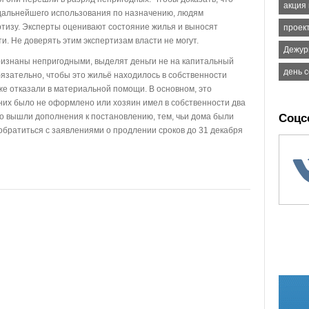
акция
 дальнейшего использования по назначению, людям
тизу. Эксперты оценивают состояние жилья и выносят
проек
и. Не доверять этим экспертизам власти не могут.
Дежур
изнаны непригодными, выделят деньги не на капитальный
день 
обязательно, чтобы это жильё находилось в собственности
уже отказали в материальной помощи. В основном, это
 них было не оформлено или хозяин имел в собственности два
то вышли дополнения к постановлению, тем, чьи дома были
Соцс
обратиться с заявлениями о продлении сроков до 31 декабря