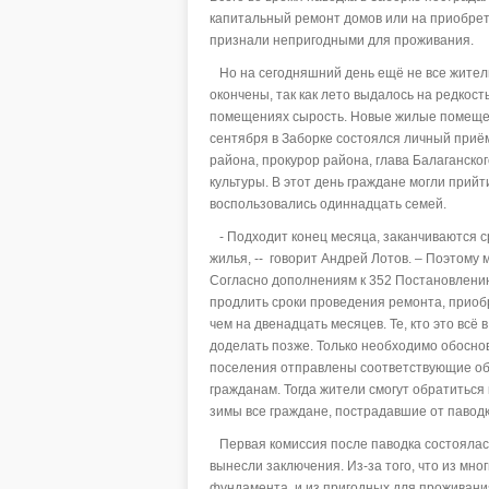
капитальный ремонт домов или на приобре
признали непригодными для проживания.
Но на сегодняшний день ещё не все жители
окончены, так как лето выдалось на редкост
помещениях сырость. Новые жилые помещен
сентября в Заборке состоялся личный приём
района, прокурор района, глава Балаганско
культуры. В этот день граждане могли прий
воспользовались одиннадцать семей.
- Подходит конец месяца, заканчиваются с
жилья, -- говорит Андрей Лотов. – Поэтому 
Согласно дополнениям к 352 Постановлени
продлить сроки проведения ремонта, приоб
чем на двенадцать месяцев. Те, кто это всё
доделать позже. Только необходимо обоснов
поселения отправлены соответствующие об
гражданам. Тогда жители смогут обратиться
зимы все граждане, пострадавшие от павод
Первая комиссия после паводка состоялас
вынесли заключения. Из-за того, что из мно
фундамента, и из пригодных для проживани