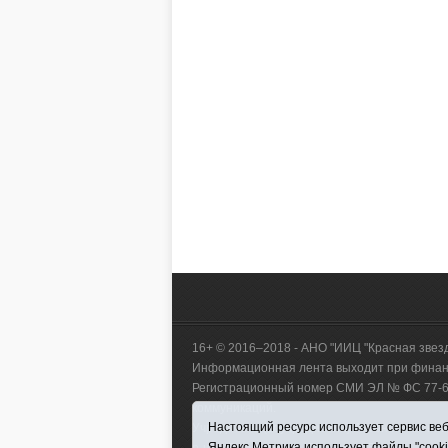
16+ © 2016–2018 - АНО "ИИЦ "Красная звез
Информационная лента выходит при финанс
Регистрационный номер СМИ ЭЛ № ФС 77-660
коммуникаций.
Настоящий ресурс использует сервис веб-
Учредитель (соучредители) Автономная нек
Яндекс.Метрика использует файлы "cook