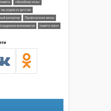
 памяти
«Музейная ночь»
т мы родом из детства
ный репортер
Профсоюзная жизнь
сотрудников военкоматов
памяти героя
ети