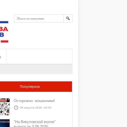
ы
Популярное
Осторожно: мошенники!
06 августа 2026, 16:00
"На Викуловской волне"
выпуск за 3 08 2026