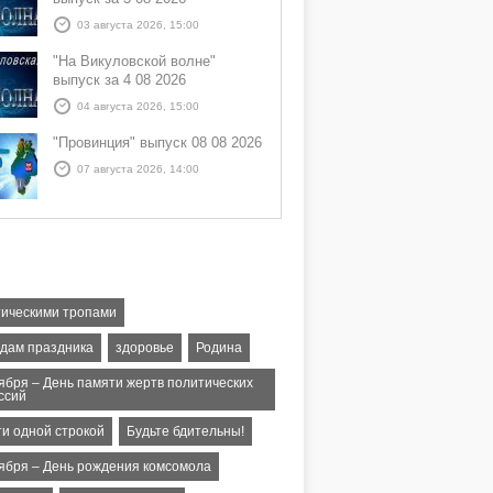
03 августа 2026, 15:00
"На Викуловской волне"
выпуск за 4 08 2026
04 августа 2026, 15:00
"Провинция" выпуск 08 08 2026
07 августа 2026, 14:00
тическими тропами
едам праздника
здоровье
Родина
тября – День памяти жертв политических
ссий
ти одной строкой
Будьте бдительны!
тября – День рождения комсомола