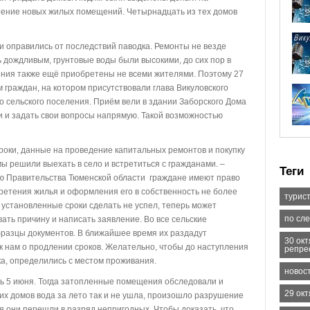
тение новых жилых помещений. Четырнадцать из тех домов
 оправились от последствий паводка. Ремонты не везде
ь дождливым, грунтовые воды были высокими, до сих пор в
ия также ещё приобретены не всеми жителями. Поэтому 27
 граждан, на котором присутствовали глава Викуловского
го сельского поселения. Приём вели в здании Заборского Дома
ти и задать свои вопросы напрямую. Такой возможностью
роки, данные на проведение капитальных ремонтов и покупку
мы решили выехать в село и встретиться с гражданами. –
Теги
ю Правительства Тюменской области граждане имеют право
ретения жилья и оформления его в собственность не более
турис
 в установленные сроки сделать не успел, теперь может
по сл
ать причину и написать заявление. Во все сельские
разцы документов. В ближайшее время их раздадут
30 ок
 к нам о продлении сроков. Желательно, чтобы до наступления
репре
ка, определились с местом проживания.
новос
ь 5 июня. Тогда затопленные помещения обследовали и
29 ок
гих домов вода за лето так и не ушла, произошло разрушение
я они перешли в разряд непригодных. Чтобы доказать, что