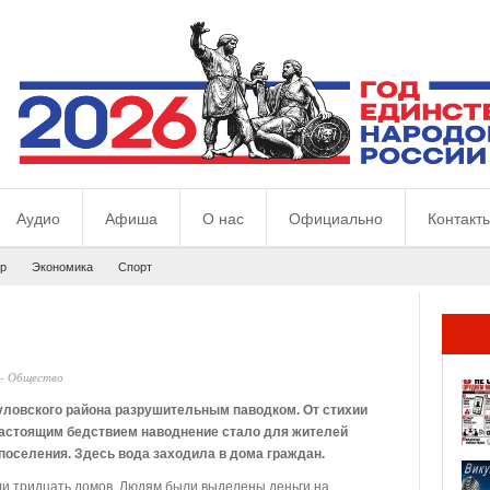
Аудио
Афиша
О нас
Официально
Контакт
р
Экономика
Спорт
-
Общество
уловского района разрушительным паводком. От стихии
Настоящим бедствием наводнение стало для жителей
поселения. Здесь вода заходила в дома граждан.
али тридцать домов. Людям были выделены деньги на