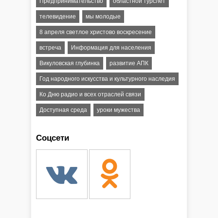
Предпринимательство
областной турслет
телевидение
мы молодые
8 апреля светлое христово воскресение
встреча
Информация для населения
Викуловская глубинка
развитие АПК
Год народного искусства и культурного наследия
Ко Дню радио и всех отраслей связи
Доступная среда
уроки мужества
Соцсети