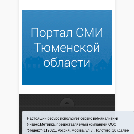
16+ © 2016–2018 - АНО "ИИЦ "Красная звезда". При
Настоящий ресурс использует сервис веб-аналитики
использовании материалов ссылка обязательна
Яндекс.Метрика, предоставляемый компанией ООО
Информационная лента выходит при финансовой
"Яндекс" (119021, Россия, Москва, ул. Л. Толстого, 16 (далее
поддержке правительства Тюменской области