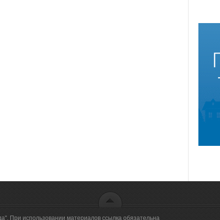
создан по поручению
губернатора Тюменской области
Александра Моора в рамках
реализации национального
проекта «Демография».
да". При использовании материалов ссылка обязательна