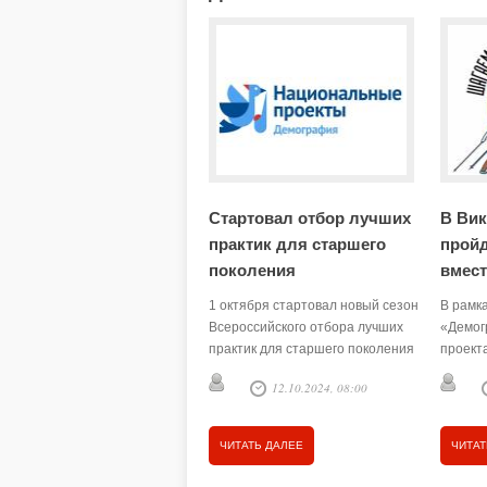
Стартовал отбор лучших
В Вик
практик для старшего
пройд
поколения
вмест
1 октября стартовал новый сезон
В рамк
Всероссийского отбора лучших
«Демог
практик для старшего поколения
проект
(Активное долголетие – 2024),
1 октя
12.10.2024, 08:00
организованный АНО
пройдё
«Национальные приоритеты»
совместно с Министерством
ЧИТАТЬ ДАЛЕЕ
ЧИТАТ
труда и социальной защиты
России по нацпроекту