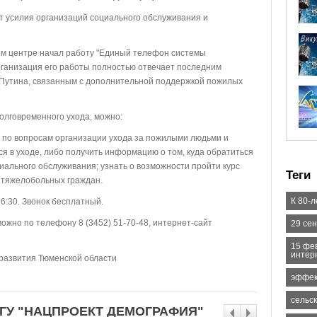
 усилия организаций социального обслуживания и
ом центре начал работу "Единый телефон системы
Организация его работы полностью отвечает последним
Путина, связанным с дополнительной поддержкой пожилых
лговременного ухода, можно:
 по вопросам организации ухода за пожилыми людьми и
я в уходе, либо получить информацию о том, куда обратиться
иального обслуживания; узнать о возможности пройти курс
Теги
 тяжелобольных граждан.
К 80-
6:30. Звонок бесплатный.
но по телефону 8 (3452) 51-70-48, интернет-сайт
29 се
15 фе
интер
развития Тюменской области
эффек
сельс
ГУ "НАЦПРОЕКТ ДЕМОГРАФИЯ"