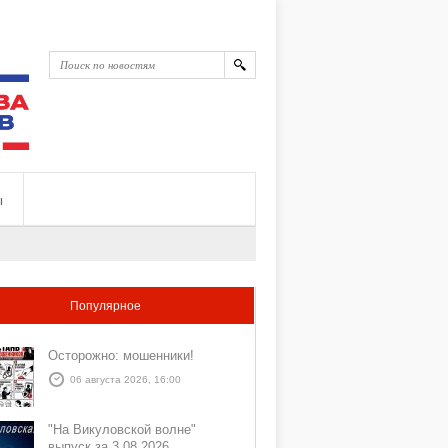
ы
Популярное
Осторожно: мошенники!
06 августа 2026, 16:00
"На Викуловской волне"
выпуск за 3 08 2026