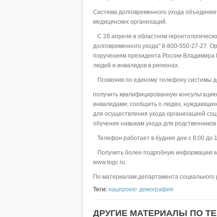
Система долговременного ухода объединяет
медицинских организаций.
С 28 апреля в областном геронтологическ
долговременного ухода" 8-800-550-27-27. 
поручениям президента России Владимира 
людей и инвалидов в регионах.
Позвонив по единому телефону системы до
получить квалифицированную консультацию
инвалидами; сообщить о людях, нуждающихс
для осуществления ухода организацией соц
обучения навыкам ухода для родственников
Телефон работает в будние дни с 8:00 до 1
Получить более подробную информацию мож
www.togc.ru.
По материалам департамента социального 
Теги:
нацпроект демография
ДРУГИЕ МАТЕРИАЛЫ ПО ТЕ