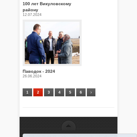
100 лет Викуловскому
району
12.07.2024
Паводок - 2024
26.06.2024
1
2
3
4
5
6
16+ © 2016–2018 - АНО "ИИЦ "Красная звезда". При