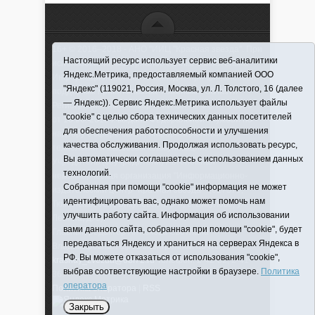
16+ © 2016–2018 - АНО "ИИЦ "Красная звезда". При
Настоящий ресурс использует сервис веб-аналитики
использовании материалов ссылка обязательна
Яндекс.Метрика, предоставляемый компанией ООО
Информационная лента выходит при финансовой
"Яндекс" (119021, Россия, Москва, ул. Л. Толстого, 16 (далее
поддержке правительства Тюменской области
— Яндекс)). Сервис Яндекс.Метрика использует файлы
Регистрационный номер СМИ ЭЛ № ФС 77-66066
"cookie" с целью сбора технических данных посетителей
от 10.06. 2016 г. выдано Федеральной службой по
для обеспечения работоспособности и улучшения
надзору в сфере связи, информационных
качества обслуживания. Продолжая использовать ресурс,
технологий и массовых коммуникаций.
Вы автоматически соглашаетесь с использованием данных
Учредитель (соучредители) Автономная
технологий.
некоммерческая организация "Информационно-
Собранная при помощи "cookie" информация не может
издательский центр "Красная звезда"" (627570,
идентифицировать вас, однако может помочь нам
Тюменская обл., Викуловский р-н, с. Викулово, ул.
улучшить работу сайта. Информация об использовании
Ленина, д. 5).
вами данного сайта, собранная при помощи "cookie", будет
Главный редактор Антюхова Светлана
передаваться Яндексу и храниться на серверах Яндекса в
Владимировна. Адрес электронной почты:
РФ. Вы можете отказаться от использования "cookie",
krasnay_zvezda@obl72.ru
Телефон: 2-42-32; 2-41-
выбрав соответствующие настройки в браузере.
Политика
36.
оператора
Политика оператора
|
RSS
Закрыть