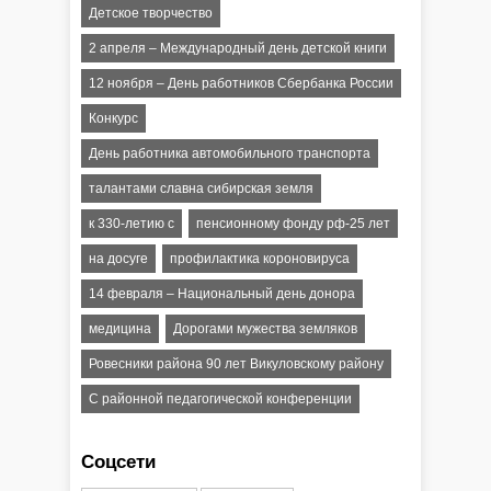
Детское творчество
2 апреля – Международный день детской книги
12 ноября – День работников Сбербанка России
Конкурс
День работника автомобильного транспорта
талантами славна сибирская земля
к 330-летию с
пенсионному фонду рф-25 лет
на досуге
профилактика короновируса
14 февраля – Национальный день донора
медицина
Дорогами мужества земляков
Ровесники района 90 лет Викуловскому району
С районной педагогической конференции
Соцсети