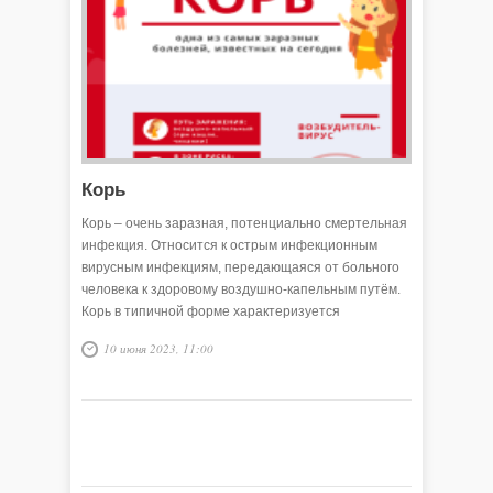
Корь
Корь – очень заразная, потенциально смертельная
инфекция. Относится к острым инфекционным
вирусным инфекциям, передающаяся от больного
человека к здоровому воздушно-капельным путём.
Корь в типичной форме характеризуется
симптомами: кашель\насморк, конъюктивит,
10 июня 2023, 11:00
слабость, высокая температура тела, поэтапное
высыпание пятнисто-папулёзной сыпью с 4-5 дня
болезни.