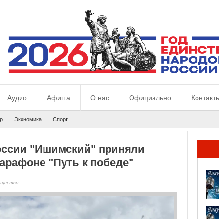
Аудио
Афиша
О нас
Официально
Контакт
р
Экономика
Спорт
оссии "Ишимский" приняли
арафоне "Путь к победе"
щество