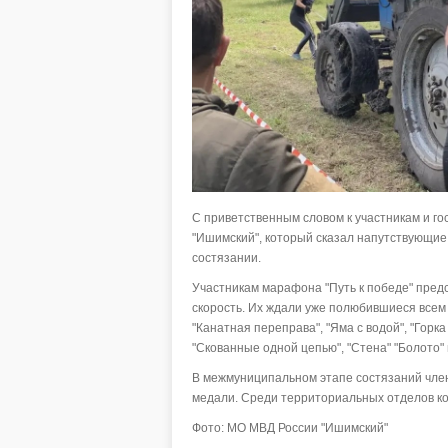
С приветственным словом к участникам и г
"Ишимский", который сказал напутствующие
состязании.
Участникам марафона "Путь к победе" предс
скорость. Их ждали уже полюбившиеся всем
"Канатная переправа", "Яма с водой", "Горка
"Скованные одной цепью", "Стена" "Болото" 
В межмуниципальном этапе состязаний член
медали. Среди территориальных отделов ком
Фото: МО МВД России "Ишимский"