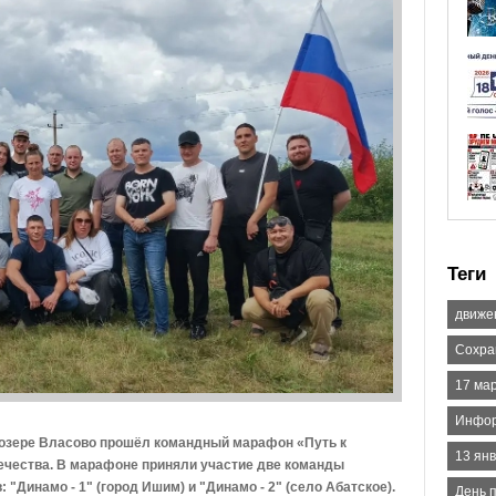
Теги
движе
Сохра
17 ма
Инфор
 озере Власово прошёл командный марафон «Путь к
13 ян
ечества. В марафоне приняли участие две команды
"Динамо - 1" (город Ишим) и "Динамо - 2" (село Абатское).
День 