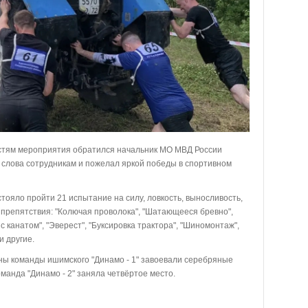
остям мероприятия обратился начальник МО МВД России
 слова сотрудникам и пожелал яркой победы в спортивном
тояло пройти 21 испытание на силу, ловкость, выносливость,
 препятствия: "Колючая проволока", "Шатающееся бревно",
 с канатом", "Эверест", "Буксировка трактора", "Шиномонтаж",
и другие.
ы команды ишимского "Динамо - 1" завоевали серебряные
анда "Динамо - 2" заняла четвёртое место.