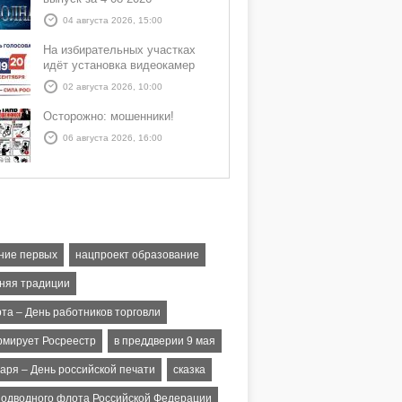
04 августа 2026, 15:00
На избирательных участках
идёт установка видеокамер
02 августа 2026, 10:00
Осторожно: мошенники!
06 августа 2026, 16:00
ние первых
нацпроект образование
няя традиции
рта – День работников торговли
мирует Росреестр
в преддверии 9 мая
варя – День российской печати
сказка
подводного флота Российской Федерации