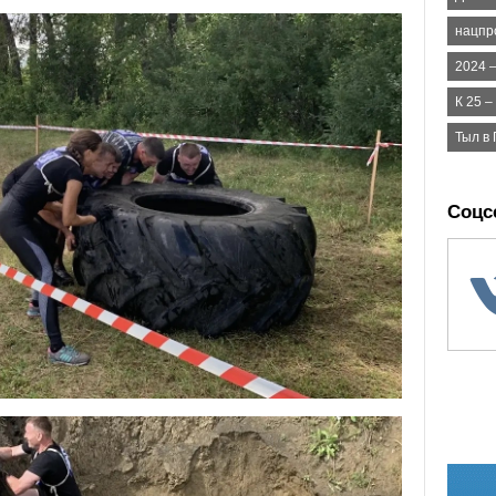
нацпр
2024 –
К 25 
Тыл в
Соцс