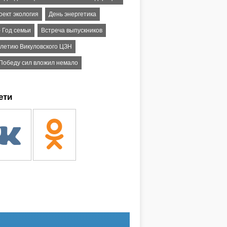
оект экология
День энергетика
 Год семьи
Встреча выпускников
– летию Викуловского ЦЗН
 Победу сил вложил немало
ети