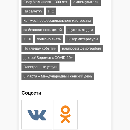
Селу Малышево – 300 лет
с днем учителя
На заметку
ГТО
Конкурс профессионального мастерства
за безопасность детей
служить людям
ЖКХ
полезно знать
Обзор литературы
По следам событий
нацпроект демография
доктор! Боремся с COVID-19»
Электронные услуги
8 Марта – Международный женский день
Соцсети