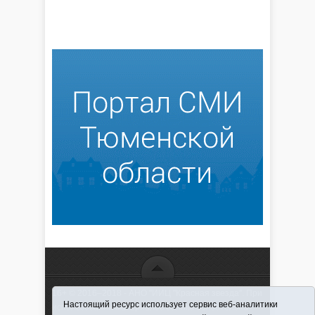
16+ © 2016–2018 - АНО "ИИЦ "Красная звезда". При
Настоящий ресурс использует сервис веб-аналитики
использовании материалов ссылка обязательна