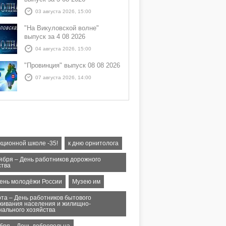
03 августа 2026, 15:00
"На Викуловской волне"
выпуск за 4 08 2026
04 августа 2026, 15:00
"Провинция" выпуск 08 08 2026
07 августа 2026, 14:00
кционной школе -35!
к дню орнитолога
тября – День работников дорожного
ства
День молодёжи России
Музею им
рта – День работников бытового
живания населения и жилищно-
нального хозяйства