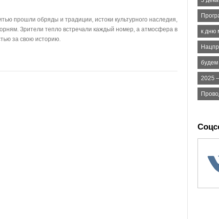
5 дек
Прогр
итью прошли обряды и традиции, истоки культурного наследия,
корням. Зрители тепло встречали каждый номер, а атмосфера в
к дню
тью за свою историю.
Нацпр
будем
2025 –
Прово
Соцс