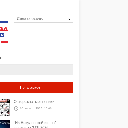
ы
Популярное
Осторожно: мошенники!
06 августа 2026, 16:00
"На Викуловской волне"
выпуск за 3 08 2026