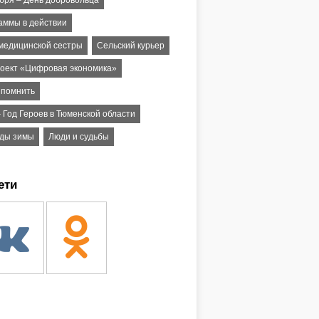
абря – День добровольца
аммы в действии
 медицинской сестры
Сельский курьер
оект «Цифровая экономика»
 помнить
 Год Героев в Тюменской области
ды зимы
Люди и судьбы
ети