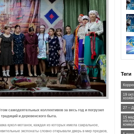
Теги
Корре
19 ок
хозяй
27 -- 
ётом самодеятельных коллективов за весь год и погрузил
традиций и деревенского быта.
15 ма
обслу
комму
вка кукол-мотанок, каждая из которых имела сакральное,
ивительные экспонаты словно открывали дверь в мир предков,