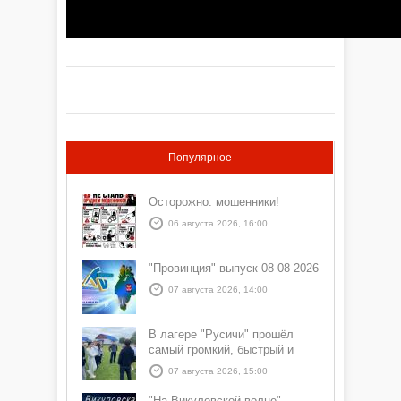
Популярное
Осторожно: мошенники!
06 августа 2026, 16:00
"Провинция" выпуск 08 08 2026
07 августа 2026, 14:00
В лагере "Русичи" прошёл
самый громкий, быстрый и
азартный час дня — Спортчас
07 августа 2026, 15:00
"На Викуловской волне"