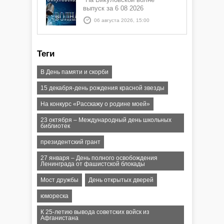
выпуск за 6 08 2026
06 августа 2026, 15:00
Теги
В День памяти и скорби
15 декабря-день рождения красной звезды
На конкурс «Расскажу о родине моей»
23 октября – Международный день школьных
библиотек
президентский грант
27 января – День полного освобождения
Ленинграда от фашистской блокады
Мост дружбы
День открытых дверей
юмореска
К 25-летию вывода советских войск из
Афганистана