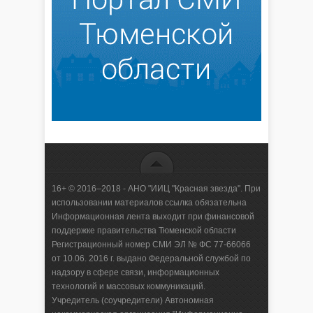
16+ © 2016–2018 - АНО "ИИЦ "Красная звезда". При
использовании материалов ссылка обязательна
Информационная лента выходит при финансовой
поддержке правительства Тюменской области
Регистрационный номер СМИ ЭЛ № ФС 77-66066
от 10.06. 2016 г. выдано Федеральной службой по
надзору в сфере связи, информационных
технологий и массовых коммуникаций.
Учредитель (соучредители) Автономная