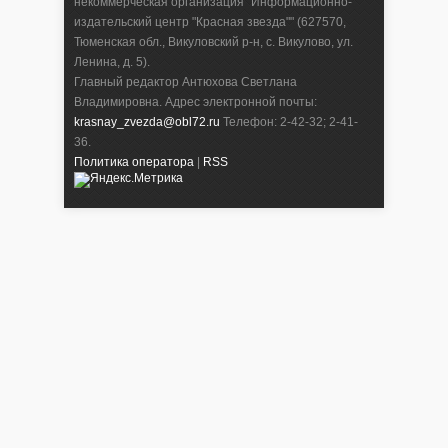
некоммерческая организация "Информационно-
издательский центр "Красная звезда"" (627570,
Тюменская обл., Викуловский р-н, с. Викулово, ул.
Ленина, д. 5).
Главный редактор Антюхова Светлана
Владимировна. Адрес электронной почты:
krasnay_zvezda@obl72.ru
Телефон: 2-42-32; 2-41-
36.
Политика оператора
|
RSS