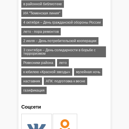
в районной библиотеке
ИА "Тюменская линия"
4 октября – День гражданской обороны России
лето - пора ремонтов
2 июля – День потребительской кооперации
3 сентября – День солидарности в борьбе с
терроризмом
Ровесники района
лето
к юбилею «Красной звезды»
музейная ночь
наставник
АПК: подготовка к весне
газификация
Соцсети