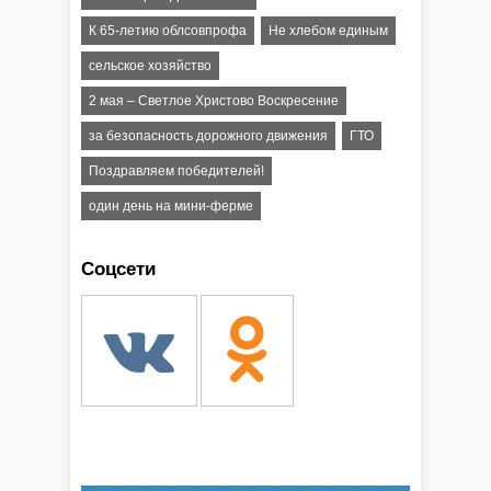
К 65-летию облсовпрофа
Не хлебом единым
сельское хозяйство
2 мая – Светлое Христово Воскресение
за безопасность дорожного движения
ГТО
Поздравляем победителей!
один день на мини-ферме
Соцсети