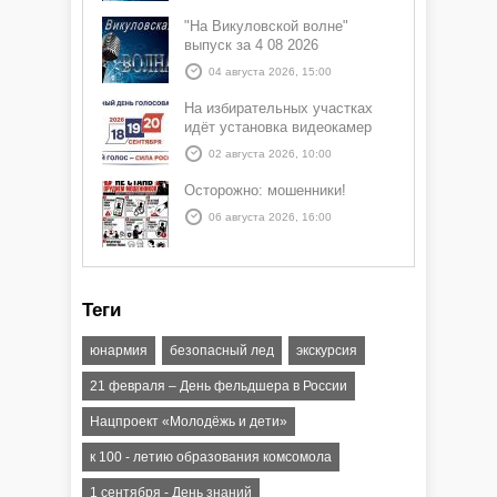
"На Викуловской волне"
выпуск за 4 08 2026
04 августа 2026, 15:00
На избирательных участках
идёт установка видеокамер
02 августа 2026, 10:00
Осторожно: мошенники!
06 августа 2026, 16:00
Теги
юнармия
безопасный лед
экскурсия
21 февраля – День фельдшера в России
Нацпроект «Молодёжь и дети»
к 100 - летию образования комсомола
1 сентября - День знаний