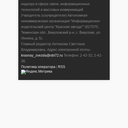
надзору в сфере связи, информационных
технологий и массовых коммуникаций.
Учредитель (соучредители) Автономная
некоммерческая организация "Информационно-
издательский центр "Красная звезда"" (627570,
Тюменская обл., Викуловский р-н, с. Викулово, ул.
Ленина, д. 5).
Главный редактор Антюхова Светлана
Владимировна. Адрес электронной почты:
krasnay_zvezda@obl72.ru
Телефон: 2-42-32; 2-41-
36.
Политика оператора
|
RSS