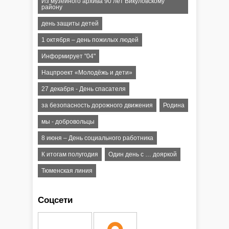
Из музейного архива 90 лет Викуловскому
району
день защиты детей
1 октября – день пожилых людей
Информирует "04"
Нацпроект «Молодёжь и дети»
27 декабря - День спасателя
за безопасность дорожного движения
Родина
мы - добровольцы
8 июня – День социального работника
К итогам полугодия
Один день с … дояркой
Тюменская линия
Соцсети