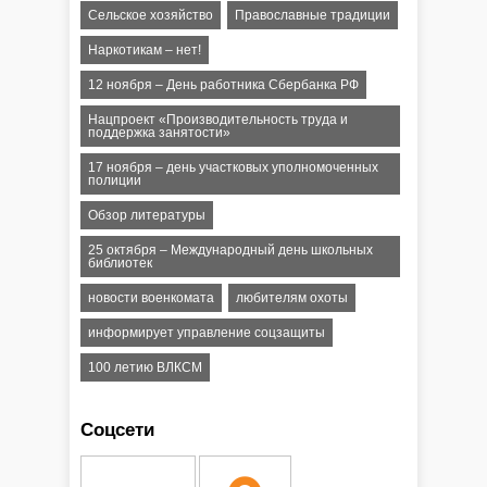
Сельское хозяйство
Православные традиции
Наркотикам – нет!
12 ноября – День работника Сбербанка РФ
Нацпроект «Производительность труда и
поддержка занятости»
17 ноября – день участковых уполномоченных
полиции
Обзор литературы
25 октября – Международный день школьных
библиотек
новости военкомата
любителям охоты
информирует управление соцзащиты
100 летию ВЛКСМ
Соцсети