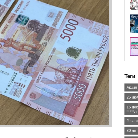
Теги
Акция
25 ию
15 де
звезд
Госав
80 ле