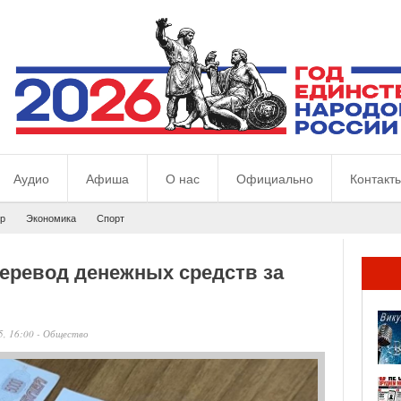
Аудио
Афиша
О нас
Официально
Контакт
р
Экономика
Спорт
перевод денежных средств за
5, 16:00
-
Общество