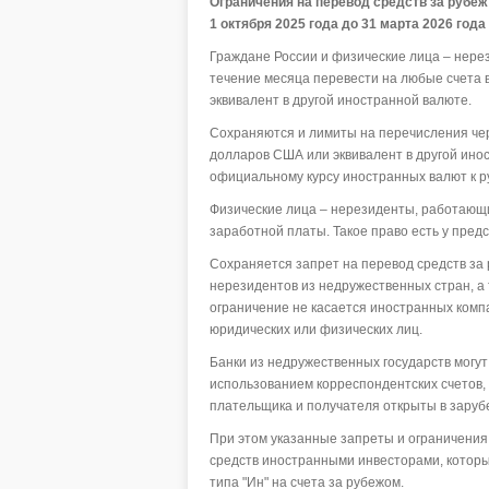
Ограничения на перевод средств за рубеж
1 октября 2025 года до 31 марта 2026 год
Граждане России и физические лица – нере
течение месяца перевести на любые счета 
эквивалент в другой иностранной валюте.
Сохраняются и лимиты на перечисления чер
долларов США или эквивалент в другой ин
официальному курсу иностранных валют к р
Физические лица – нерезиденты, работающие
заработной платы. Такое право есть у пред
Сохраняется запрет на перевод средств за
нерезидентов из недружественных стран, а 
ограничение не касается иностранных комп
юридических или физических лиц.
Банки из недружественных государств могут
использованием корреспондентских счетов, 
плательщика и получателя открыты в заруб
При этом указанные запреты и ограничения
средств иностранными инвесторами, которы
типа "Ин" на счета за рубежом.