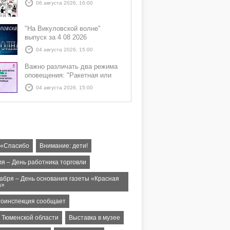
06 августа 2026, 16:00
"На Викуловской волне"
выпуск за 4 08 2026
04 августа 2026, 15:00
Важно различать два режима
оповещения: "Ракетная или
БПЛА опасность" и "Угроза
04 августа 2026, 15:00
атаки ракеты или БПЛА"
 «Спасибо
Внимание: дети!
ля – День работника торговли
кабря – День основания газеты «Красная
а»
тоинспекция сообщает
т Тюменской области
Выставка в музее