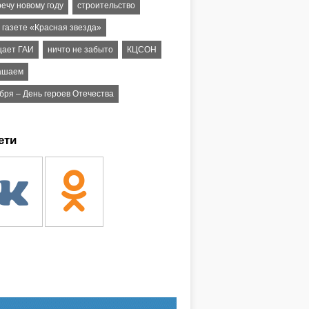
ечу новому году
строительство
 газете «Красная звезда»
ает ГАИ
ничто не забыто
КЦСОН
ашаем
бря – День героев Отечества
ети