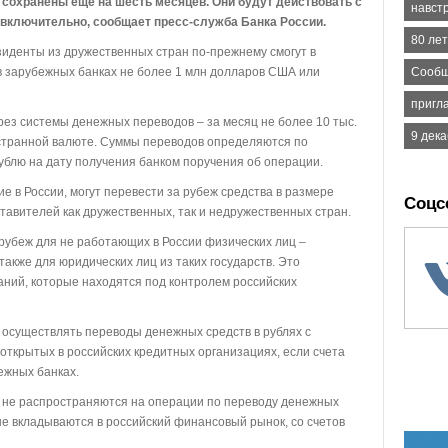
 сохранены еще на шесть месяцев. Они будут действовать с
навстр
а включительно, сообщает пресс-служба Банка России.
80 лет
зиденты из дружественных стран по-прежнему смогут в
в зарубежных банках не более 1 млн долларов США или
Сообщ
пригл
ез системы денежных переводов – за месяц не более 10 тыс.
9 дека
остранной валюте. Суммы переводов определяются по
ублю на дату получения банком поручения об операции.
 в России, могут перевести за рубеж средства в размере
Соцс
ставителей как дружественных, так и недружественных стран.
 рубеж для не работающих в России физических лиц –
также для юридических лиц из таких государств. Это
аний, которые находятся под контролем российских
 осуществлять переводы денежных средств в рублях с
открытых в российских кредитных организациях, если счета
ежных банках.
 не распространяются на операции по переводу денежных
е вкладываются в российский финансовый рынок, со счетов