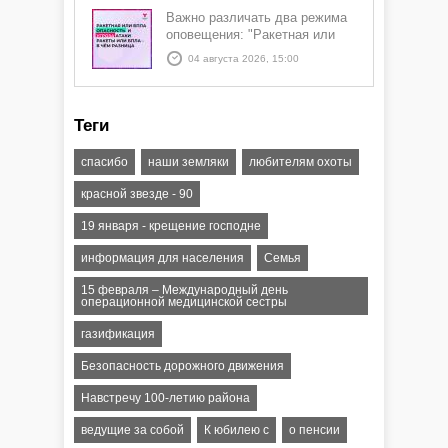
Важно различать два режима
оповещения: "Ракетная или
БПЛА опасность" и "Угроза
04 августа 2026, 15:00
атаки ракеты или БПЛА"
Теги
спасибо
наши земляки
любителям охоты
красной звезде - 90
19 января - крещение господне
информация для населения
Семья
15 февраля – Международный день
операционной медицинской сестры
газификация
Безопасность дорожного движения
Навстречу 100-летию района
ведущие за собой
К юбилею с
о пенсии