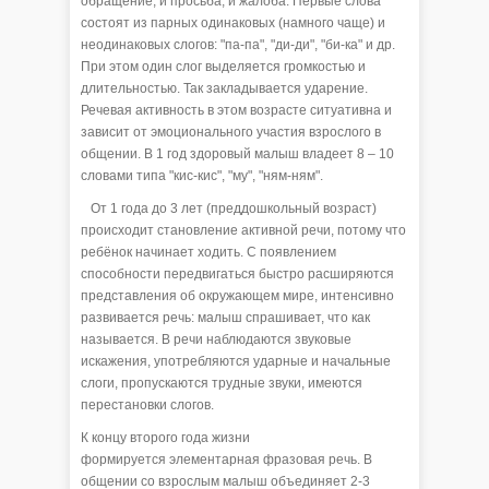
обращение, и просьба, и жалоба. Первые слова
состоят из парных одинаковых (намного чаще) и
неодинаковых слогов: "па-па", "ди-ди", "би-ка" и др.
При этом один слог выделяется громкостью и
длительностью. Так закладывается ударение.
Речевая активность в этом возрасте ситуативна и
зависит от эмоционального участия взрослого в
общении. В 1 год здоровый малыш владеет 8 – 10
словами типа "кис-кис", "му", "ням-ням".
От 1 года до 3 лет (преддошкольный возраст)
происходит становление активной речи, потому что
ребёнок начинает ходить. С появлением
способности передвигаться быстро расширяются
представления об окружающем мире, интенсивно
развивается речь: малыш спрашивает, что как
называется. В речи наблюдаются звуковые
искажения, употребляются ударные и начальные
слоги, пропускаются трудные звуки, имеются
перестановки слогов.
К концу второго года жизни
формируется элементарная фразовая речь. В
общении со взрослым малыш объединяет 2-3