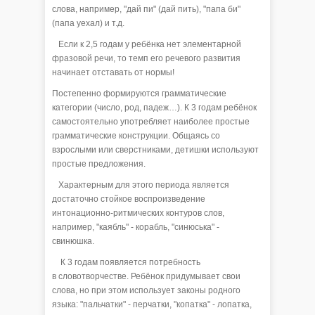
слова, например, "дай пи" (дай пить), "папа би"
(папа уехал) и т.д.
Если к 2,5 годам у ребёнка нет элементарной
фразовой речи, то темп его речевого развития
начинает отставать от нормы!
Постепенно формируются грамматические
категории (число, род, падеж…). К 3 годам ребёнок
самостоятельно употребляет наиболее простые
грамматические конструкции. Общаясь со
взрослыми или сверстниками, детишки используют
простые предложения.
Характерным для этого периода является
достаточно стойкое воспроизведение
интонационно-ритмических контуров слов,
например, "каябль" - корабль, "синюська" -
свинюшка.
К 3 годам появляется потребность
в словотворчестве. Ребёнок придумывает свои
слова, но при этом использует законы родного
языка: "пальчатки" - перчатки, "копатка" - лопатка,