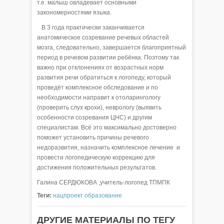
т.е. малыш овладевает основными
закономерностями языка.
В 3 года практически заканчивается
анатомическое созревание речевых областей
мозга, следовательно, завершается благоприятный
период в речевом развитии ребёнка. Поэтому так
важно при отклонениях от возрастных норм
развития речи обратиться к логопеду, который
проведёт комплексное обследование и по
необходимости направит к отоларингологу
(проверить слух крохи), неврологу (выявить
особенности созревания ЦНС) и другим
специалистам. Всё это максимально достоверно
поможет установить причины речевого
недоразвития, назначить комплексное лечение и
провести логопедическую коррекцию для
достижения положительных результатов.
Галина СЕРДЮКОВА ,учитель-логопед ТПМПК
Теги:
нацпроект образование
ДРУГИЕ МАТЕРИАЛЫ ПО ТЕГУ