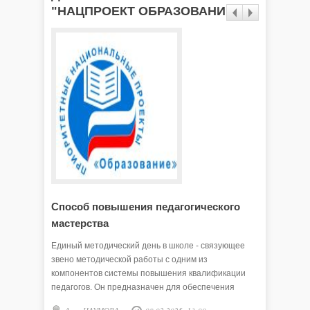
"НАЦПРОЕКТ ОБРАЗОВАНИЕ"
Способ повышения педагогического
Побыва
мастерства
Москв
Единый методический день в школе - связующее
С 3 по 5 
звено методической работы с одним из
Всеросси
компонентов системы повышения квалификации
Форум п
педагогов. Он предназначен для обеспечения
РФ по по
творческой работы учителей, самообразования и
Путина.