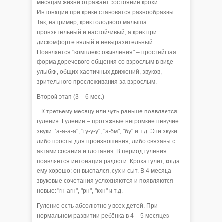
месяцам жизни отражает состояние крохи.
Интонации при крике становятся разнообразны.
Так, например, крик голодного малыша
пронзительный и настойчивый, а крик при
дискомфорте вялый и невыразительный.
Появляется "комплекс оживления" – простейшая
форма доречевого общения со взрослым в виде
улыбки, общих хаотичных движений, звуков,
зрительного прослеживания за взрослым.
Второй этап (3 – 6 мес.)
К третьему месяцу или чуть раньше появляется
гуление. Гуление – протяжные негромкие певучие
звуки: "а-а-а-а", "гу-у-у", "а-бм", "бу" и т.д. Эти звуки
либо просты для произношения, либо связаны с
актами сосания и глотания. В период гуления
появляется интонация радости. Кроха гулит, когда
ему хорошо: он выспался, сух и сыт. В 4 месяца
звуковые сочетания усложняются и появляются
новые: "гн-агн", "рн", "кхн" и т.д.
Гуление есть абсолютно у всех детей. При
нормальном развитии ребёнка в 4 – 5 месяцев