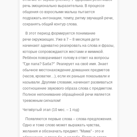
речь эмоционально выразительна. В процессе
общения со взрослыми малыш пытается
подражать интонации, темпу, ритму звучащей речи,
сохранять общий контур слова.
В этот период формируется понимание
речи окружающих. Уже в 7 – 8 месяцев дети
начинают адекватно реагировать на слова и фразы,
которые сопровождаются жестами и мимикой.
Ребёнок поворачивает голову в ответ на вопросы
"Где папа? Баба?" Реагирует на своё имя. Знает
обычное местонахождение домашних предметов
(часов, кроватки…), если их раньше показывали и
называли. Другими словами, начинает развиваться
соотношение звукового образа слова с предметом.
Полное непонимание обращённой речи является
тревожным сигналом!
Четвёртый этап (10 мес. – 1 год)
Появляются первые слова – слова-предложения.
Одно и тоже слово может выражать чувства,
желания и обозначать предмет. "Мама" - это и