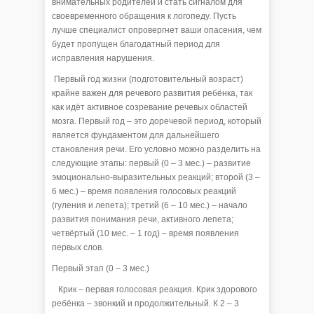
внимательных родителей и стать сигналом для
своевременного обращения к логопеду. Пусть
лучше специалист опровергнет ваши опасения, чем
будет пропущен благодатный период для
исправления нарушения.
Первый год жизни (подготовительный возраст)
крайне важен для речевого развития ребёнка, так
как идёт активное созревание речевых областей
мозга. Первый год – это доречевой период, который
является фундаментом для дальнейшего
становления речи. Его условно можно разделить на
следующие этапы: первый (0 – 3 мес.) – развитие
эмоционально-выразительных реакций; второй (3 –
6 мес.) – время появления голосовых реакций
(гуления и лепета); третий (6 – 10 мес.) – начало
развития понимания речи, активного лепета;
четвёртый (10 мес. – 1 год) – время появления
первых слов.
Первый этап (0 – 3 мес.)
Крик – первая голосовая реакция. Крик здорового
ребёнка – звонкий и продолжительный. К 2 – 3