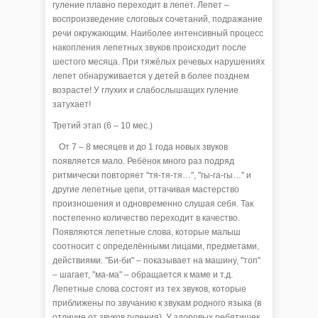
гуление плавно переходит в лепет. Лепет –
воспроизведение слоговых сочетаний, подражание
речи окружающим. Наиболее интенсивный процесс
накопления лепетных звуков происходит после
шестого месяца. При тяжёлых речевых нарушениях
лепет обнаруживается у детей в более позднем
возрасте! У глухих и слабослышащих гуление
затухает!
Третий этап (6 – 10 мес.)
От 7 – 8 месяцев и до 1 года новых звуков
появляется мало. Ребёнок много раз подряд
ритмически повторяет "тя-тя-тя…", "гы-га-гы…" и
другие лепетные цепи, оттачивая мастерство
произношения и одновременно слушая себя. Так
постепенно количество переходит в качество.
Появляются лепетные слова, которые малыш
соотносит с определёнными лицами, предметами,
действиями. "Би-би" – показывает на машину, "топ"
– шагает, "ма-ма" – обращается к маме и т.д.
Лепетные слова состоят из тех звуков, которые
приближены по звучанию к звукам родного языка (в
отличие от звуков гуления). У здоровых ребятишек