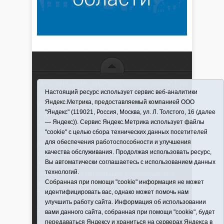
16+ © 2016–2018 - АНО "ИИЦ "Красная звезда". При
Настоящий ресурс использует сервис веб-аналитики
использовании материалов ссылка обязательна
Яндекс.Метрика, предоставляемый компанией ООО
Информационная лента выходит при финансовой
"Яндекс" (119021, Россия, Москва, ул. Л. Толстого, 16 (далее
поддержке правительства Тюменской области
— Яндекс)). Сервис Яндекс.Метрика использует файлы
Регистрационный номер СМИ ЭЛ № ФС 77-66066
"cookie" с целью сбора технических данных посетителей
от 10.06. 2016 г. выдано Федеральной службой по
для обеспечения работоспособности и улучшения
надзору в сфере связи, информационных
качества обслуживания. Продолжая использовать ресурс,
технологий и массовых коммуникаций.
Вы автоматически соглашаетесь с использованием данных
Учредитель (соучредители) Автономная
технологий.
некоммерческая организация "Информационно-
Собранная при помощи "cookie" информация не может
издательский центр "Красная звезда"" (627570,
идентифицировать вас, однако может помочь нам
Тюменская обл., Викуловский р-н, с. Викулово, ул.
улучшить работу сайта. Информация об использовании
Ленина, д. 5).
вами данного сайта, собранная при помощи "cookie", будет
Главный редактор Антюхова Светлана
передаваться Яндексу и храниться на серверах Яндекса в
Владимировна. Адрес электронной почты: