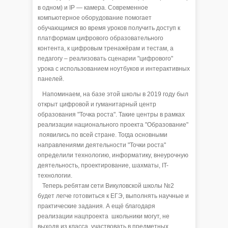
в одном) и IP — камера. Современное
компьютерное оборудование помогает
обучающимся во время уроков получить доступ к
платформам цифрового образовательного
контента, к цифровым тренажёрам и тестам, а
педагогу – реализовать сценарии "цифрового"
урока с использованием ноутбуков и интерактивных
панелей.
Напоминаем, на базе этой школы в 2019 году был
открыт цифровой и гуманитарный центр
образования "Точка роста". Такие центры в рамках
реализации национального проекта "Образование"
появились по всей стране. Тогда основными
направлениями деятельности "Точки роста"
определили технологию, информатику, внеурочную
деятельность, проектирование, шахматы, IT-
технологии.
Теперь ребятам сети Викуловской школы №2
будет легче готовиться к ЕГЭ, выполнять научные и
практические задания. А ещё благодаря
реализации нацпроекта школьники могут, не
выходя из класса, участвовать в предметных