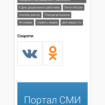
К Дню дошкольного работника
Почта России
спасибо доктор
Пленум ветеранов
Интервью
служить людям
фестиваль гто
Соцсети