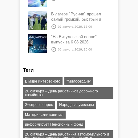
В лагере "Русичи" прошёл
самый громкий, быстрый и
азартный час дня — Спортчас
07 августа 2026, 15:00
"На Викуловской волне"
выпуск за 6 08 2026
06 августа 2026, 15:00
Теги
В мире интересного
"Милосердие"
20 октября – День работников дорожного
хозяйства
Экспресс-опрос
Народные умельцы
Материнский капитал
информирует Пенсионный фонд
26 октября – День работника автомобильного и
городского пассажирского транспорта