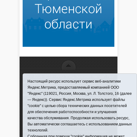
16+ © 2016–2018 - АНО "ИИЦ "Красная звезда". При
Настоящий ресурс использует сервис веб-аналитики
использовании материалов ссылка обязательна
Яндекс.Метрика, предоставляемый компанией ООО
Информационная лента выходит при финансовой
"Яндекс" (119021, Россия, Москва, ул. Л. Толстого, 16 (далее
поддержке правительства Тюменской области
— Яндекс)). Сервис Яндекс.Метрика использует файлы
Регистрационный номер СМИ ЭЛ № ФС 77-66066
"cookie" с целью сбора технических данных посетителей
от 10.06. 2016 г. выдано Федеральной службой по
для обеспечения работоспособности и улучшения
надзору в сфере связи, информационных
качества обслуживания. Продолжая использовать ресурс,
технологий и массовых коммуникаций.
Вы автоматически соглашаетесь с использованием данных
Учредитель (соучредители) Автономная
технологий.
некоммерческая организация "Информационно-
Собранная при помощи "cookie" информация не может