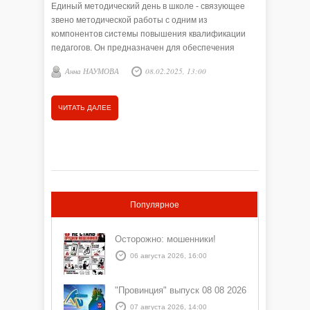
Единый методический день в школе - связующее
С 3 по 5 
звено методической работы с одним из
Всеросси
компонентов системы повышения квалификации
Форум п
педагогов. Он предназначен для обеспечения
РФ по по
творческой работы учителей, самообразования и
Путина.
Анна НАУМОВА
08.02.2025, 13:00
Анна 
совершенствования педагогического мастерства, а
также для анализа и обобщения опыта работы,
накопленного в коллективе.
ЧИТАТЬ ДАЛЕЕ
ЧИТАТЬ
Популярное
Осторожно: мошенники!
06 августа 2026, 16:00
"Провинция" выпуск 08 08 2026
07 августа 2026, 14:00