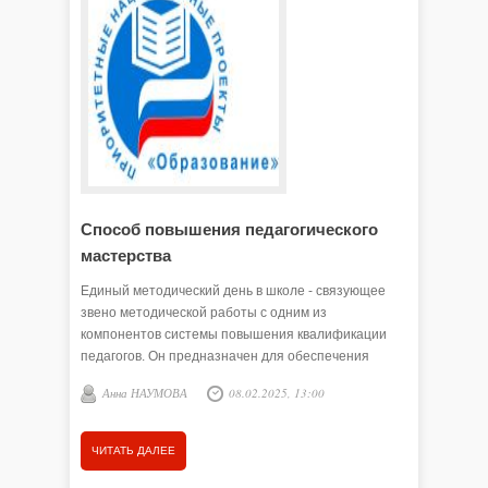
Способ повышения педагогического
Побыва
мастерства
Москв
Единый методический день в школе - связующее
С 3 по 5 
звено методической работы с одним из
Всеросси
компонентов системы повышения квалификации
Форум п
педагогов. Он предназначен для обеспечения
РФ по по
творческой работы учителей, самообразования и
Путина.
Анна НАУМОВА
08.02.2025, 13:00
Анна 
совершенствования педагогического мастерства, а
также для анализа и обобщения опыта работы,
накопленного в коллективе.
ЧИТАТЬ ДАЛЕЕ
ЧИТАТЬ