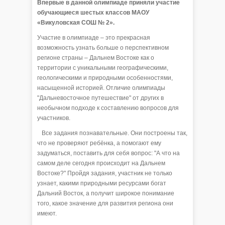
Впервые в данной олимпиаде приняли участие
обучающиеся шестых классов МАОУ
«Викуловская СОШ № 2».
Участие в олимпиаде – это прекрасная
возможность узнать больше о перспективном
регионе страны – Дальнем Востоке как о
территории с уникальными географическими,
геологическими и природными особенностями,
насыщенной историей. Отличие олимпиады
"Дальневосточное путешествие" от других в
необычном подходе к составлению вопросов для
участников.
Все задания познавательные. Они построены так,
что не проверяют ребёнка, а помогают ему
задуматься, поставить для себя вопрос: "А что на
самом деле сегодня происходит на Дальнем
Востоке?" Пройдя задания, участник не только
узнает, какими природными ресурсами богат
Дальний Восток, а получит широкое понимание
того, какое значение для развития региона они
имеют.