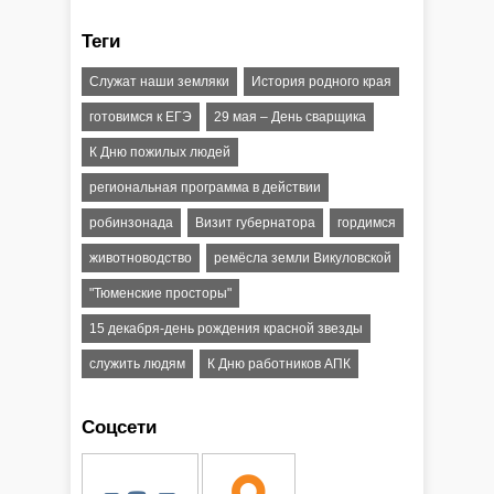
Теги
Служат наши земляки
История родного края
готовимся к ЕГЭ
29 мая – День сварщика
К Дню пожилых людей
региональная программа в действии
робинзонада
Визит губернатора
гордимся
животноводство
ремёсла земли Викуловской
"Тюменские просторы"
15 декабря-день рождения красной звезды
служить людям
К Дню работников АПК
Соцсети