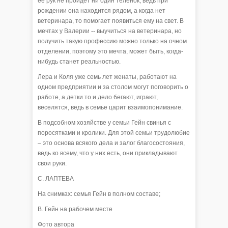
её рук не пройдёт ни один телёнок, ведь при
рождении она находится рядом, а когда нет
ветеринара, то помогает появиться ему на свет. В
мечтах у Валерии -- выучиться на ветеринара, но
получить такую профессию можно только на очном
отделении, поэтому это мечта, может быть, когда-
нибудь станет реальностью.
Лера и Коля уже семь лет женаты, работают на
одном предприятии и за столом могут поговорить о
работе, а детки то и дело бегают, играют,
веселятся, ведь в семье царит взаимопонимание.
В подсобном хозяйстве у семьи Гейн свинья с
поросятками и кролики. Для этой семьи трудолюбие
– это основа всякого дела и залог благосостояния,
ведь ко всему, что у них есть, они прикладывают
свои руки.
С. ЛАПТЕВА
На снимках: семья Гейн в полном составе;
В. Гейн на рабочем месте
Фото автора