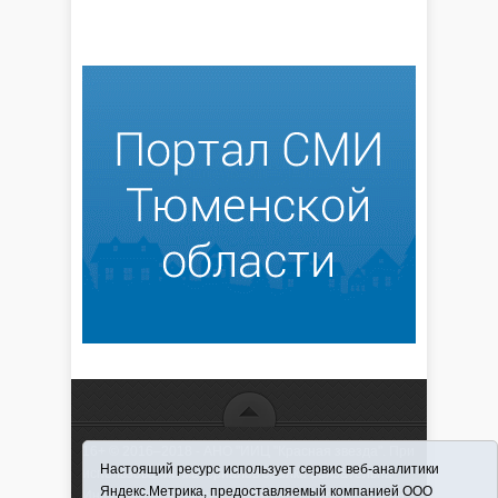
16+ © 2016–2018 - АНО "ИИЦ "Красная звезда". При
Настоящий ресурс использует сервис веб-аналитики
использовании материалов ссылка обязательна
Яндекс.Метрика, предоставляемый компанией ООО
Информационная лента выходит при финансовой