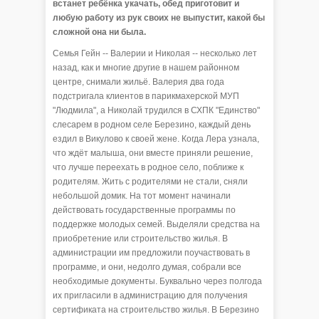
встанет ребёнка укачать, обед приготовит и
любую работу из рук своих не выпустит, какой бы
сложной она ни была.
Семья Гейн -- Валерии и Николая -- несколько лет
назад, как и многие другие в нашем районном
центре, снимали жильё. Валерия два года
подстригала клиентов в парикмахерской МУП
"Людмила", а Николай трудился в СХПК "Единство"
слесарем в родном селе Березино, каждый день
ездил в Викулово к своей жене. Когда Лера узнала,
что ждёт малыша, они вместе приняли решение,
что лучше переехать в родное село, поближе к
родителям. Жить с родителями не стали, сняли
небольшой домик. На тот момент начинали
действовать государственные программы по
поддержке молодых семей. Выделяли средства на
приобретение или строительство жилья. В
администрации им предложили поучаствовать в
программе, и они, недолго думая, собрали все
необходимые документы. Буквально через полгода
их пригласили в администрацию для получения
сертификата на строительство жилья. В Березино