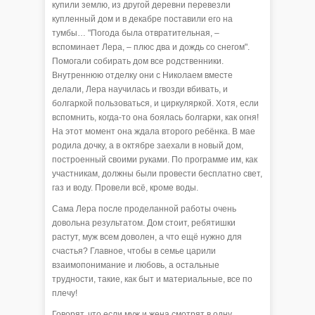
купили землю, из другой деревни перевезли
купленный дом и в декабре поставили его на
тумбы… "Погода была отвратительная, –
вспоминает Лера, – плюс два и дождь со снегом".
Помогали собирать дом все родственники.
Внутреннюю отделку они с Николаем вместе
делали, Лера научилась и гвозди вбивать, и
болгаркой пользоваться, и циркуляркой. Хотя, если
вспомнить, когда-то она боялась болгарки, как огня!
На этот момент она ждала второго ребёнка. В мае
родила дочку, а в октябре заехали в новый дом,
построенный своими руками. По программе им, как
участникам, должны были провести бесплатно свет,
газ и воду. Провели всё, кроме воды.
Сама Лера после проделанной работы очень
довольна результатом. Дом стоит, ребятишки
растут, муж всем доволен, а что ещё нужно для
счастья? Главное, чтобы в семье царили
взаимопонимание и любовь, а остальные
трудности, такие, как быт и материальные, все по
плечу!
Говорят, что если муж и жена смотрят в одну