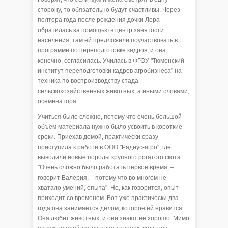
сторону, то обязательно будут счастливы. Через
полтора года после рождения дочки Лера
обратилась за помощью в центр занятости
населения, там ей предложили поучаствовать в
программе по переподготовке кадров, и она,
конечно, согласилась. Училась в ФГОУ "Тюменский
институт переподготовки кадров агробизнеса" на
техника по воспроизводству стада
сельскохозяйственных животных, а иными словами,
осеменатора.
Учиться было сложно, потому что очень большой
объём материала нужно было усвоить в короткие
сроки. Приехав домой, практически сразу
приступила к работе в ООО "Радиус-агро", где
выводили новые породы крупного рогатого скота.
"Очень сложно было работать первое время, –
говорит Валерия, – потому что во многом не
хватало умений, опыта". Но, как говорится, опыт
приходит со временем. Вот уже практически два
года она занимается делом, которое ей нравится.
Она любит животных, и они знают её хорошо. Мимо